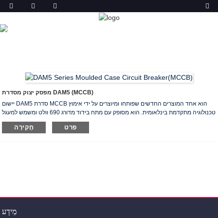
מוצר
מפסק מעוצב של
מפסק מעוצב למארז (MCCB)
בית
מוצרים
DAM5 3VL
מפסק יצוק מסדרת DAM5 (MCCB)
יישום DAM5 סדרת MCCB הוא אחד המוצרים החדשים שפותחו ומיוצרים על ידי אימוץ
טכנולוגיה מתקדמת בינלאומית. הוא מסופק עם מתח בידוד מדורג 690 וולט ומשמש למעגל
AC 50 / 60Hz, מתח הפעלה מדורג AC 415V ומטה, זרם הפעלה מדורג מ 16A ל 630A.
פרט
חֲקִירָה
הוא מיועד להגנה על מעגלים חשמליים, מנועים, שנאים וציוד אחר. המוצרים עומדים בתקן
IEC60947-2. סוג מפרט DAM5-160X DAM5-160 DAM5-250 D ...
מֵידָע