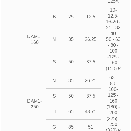
125A
10-
12,5-
B
25
12.5
16-20 -
25 - 32
- 40 -
DAM1-
N
35
26.25
50 - 63
160
- 80 -
100
-125 -
S
50
37.5
160
(150) א
63 -
N
35
26.25
80-
100-
125 -
S
50
37.5
DAM1-
160
250
(180) -
H
65
48.75
200
(225) -
250
G
85
51
(320) א