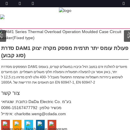
מוצר
מפסק מעוצב של
מפסק מעוצב למארז (MCCB)
בית
מוצרים
מבצע עומס יתר תרמי MCCB מסוג קבוע
DAM1
סדרת DAM1 פעולת עומס יתר תרמית מפסק מקרה יצוק
(סוג קבוע)
המפסקים מסדרת DAM1 מיועדים להולכת זרם במצב רגיל וכיבויו במעגלים קצרים, בעומס
יתר, באק אסור וכן להפעלה תפעולית והפעלת חלקי מעגלים חשמליים. הם מיועדים
לשימוש ביחידות חשמליות שהמתח התפעולי מוגבל ל -400 וולט לזרם מדורג בין 12,5 ל
הם תואמים את הדרישות של EN 60947-1, EN 60947-2
1600A.
צור קשר
כתובת: שנגחאי DaDa Electric Co. בע"מ
מכשיר טלפון:
0086-15167477792
charlotte.weng@cdada.com
אימייל: