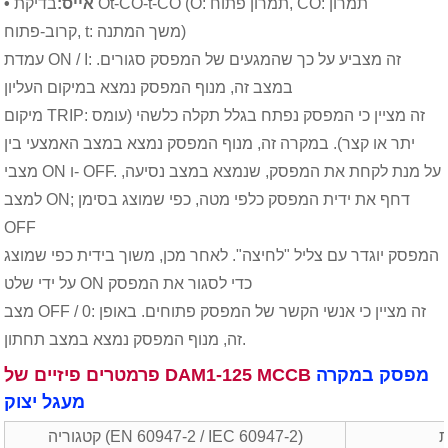
• אייס:
בדיקת Ot-CO-t-CO (O: תמרון פתוח, CO: תמרון
קרוב-פתוח, t: משך המתנה)
עמדת ON / I: זה מצביע על כך שהמגעים של המפסק סגורים.
במצב זה, מנוף המפסק נמצא במיקום העליון
מיקום TRIP: זה מציין כי המפסק נפתח בגלל תקלה כלשהי (עומס
יתר או קצר). במקרה זה, מנוף המפסק נמצא במצב האמצעי בין
מצבי ON ו- OFF. על מנת לקחת את המפסק, שנמצא במצב נסיעה,
למצב ON; דחף את ידית המפסק כלפי מטה, כפי שמוצג בסימן
OFF
המפסק יוגדר עם צליל "לחיצה". לאחר מכן, משוך בידית כפי שמוצג
על ידי שלט ON כדי לסגור את המפסק
מצב OFF / 0: זה מציין כי אנשי הקשר של המפסק פתוחים. באופן
זה, מנוף המפסק נמצא במצב תחתון.
מפסק במקרה
פרמטרים פיזיים של DAM1-125 MCCB
מעגל יצוק
ת
קטגוריה (EN 60947-2 / IEC 60947-2)