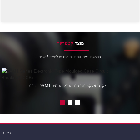
מוצר
קטגוריות
התמקדו במתן פתרונות מונג פו למשך 5 שנים.
סדרת DAM1 מקרה אלקטרוני סוג מעגל מעוצב ...
מֵידָע